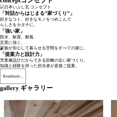
concept
コ
ン
セ
プ
ト
「対話からはじまる”家づくり”」
好きなコト、好きなモノをつめこんで
らしさをカタチに。
「強い家」
防水、耐震、耐風
災害に強く、
家族が安心して暮らせる
空間をすべての家に。
「提案力と設計力」
営業兼設計だからできる
距離の近い家づくり。
知識と経験を持った担当者が
直接ご提案。
Read
more...
gallery
ギャラリー