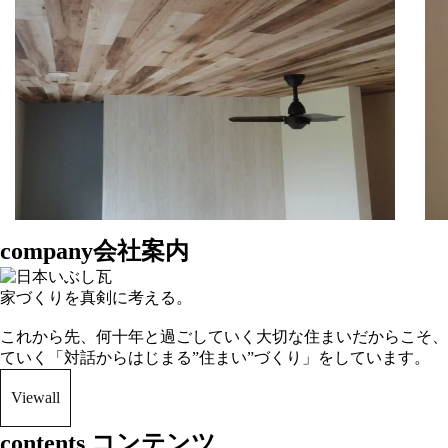
company
会
社
案
内
家づくりを真剣に考える。
これから先、何十年と過ごしていく大切な住まいだからこそ、I
ていく「対話からはじまる”住まい”づくり」をしています。
View
all
contents
コンテンツ